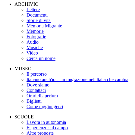
ARCHIVIO
Lettere
Documenti
Storie di vita
Memoria Migrante
Memorie
Fotografie
Audio
Musiche
Video
Cerca un nome
MUSEO
Il percorso
Italiano anch'io - l'immigrazione nell'Italia che cambia
Dove siamo
Contattaci
Orari di apertura
Biglietti
Come raggiungerci
SCUOLE
Lavora in autonomia
Esperienze sul campo
Altre proposte